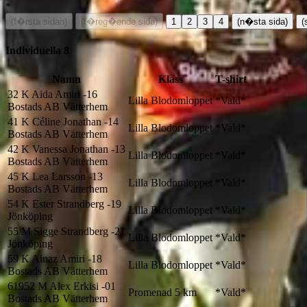
*
(f�rsta sidan)
(f�reg�ende sida)
1
2
3
4
(n�sta sida)
(
Individuella
8
Namn
Klass
T-shirt
32
K
Aida Amiri
-16
Lilla Blodomloppet
*Vald*
Bostads AB Vätterhem
41
K
Céline Jonathan
-14
Lilla Blodomloppet
*Vald*
Bostads AB Vätterhem
42
K
Vanessa Jonathan
-13
Lilla Blodomloppet
*Vald*
Bostads AB Vätterhem
45
K
Lea Larsson
-13
Lilla Blodomloppet
*Vald*
Bostads AB Vätterhem
54
K
Ester Strandberg
-19
Lilla Blodomloppet
*Vald*
Jönköping
55
M
Sigge Strandberg
-21
Lilla Blodomloppet
*Vald*
Jönköping
59
K
Ainaz Amiri
-18
Lilla Blodomloppet
*Vald*
Bostads AB Vätterhem
61952
M
Alex Erkisi
-01
Promenad 5 km
*Vald*
Bostads AB Vätterhem