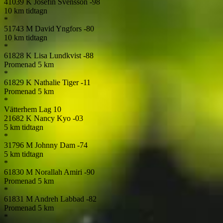
41039
K
Josefin Svensson
-98
10 km tidtagn
*
51743
M
David Yngfors
-80
10 km tidtagn
*
61828
K
Lisa Lundkvist
-88
Promenad 5 km
*
61829
K
Nathalie Tiger
-11
Promenad 5 km
*
Vätterhem Lag 10
21682
K
Nancy Kyo
-03
5 km tidtagn
*
31796
M
Johnny Dam
-74
5 km tidtagn
*
61830
M
Norallah Amiri
-90
Promenad 5 km
*
61831
M
Andreh Labbad
-82
Promenad 5 km
*