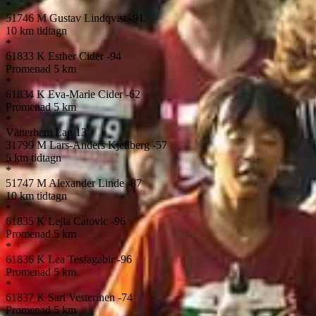
*
51746
M
Gustav Lindqvist
-91
10 km tidtagn
*
61833
K
Esther Cider
-94
Promenad 5 km
*
61834
K
Eva-Marie Cider
-62
Promenad 5 km
*
Vätterhem Lag 13
31799
M
Lars-Anders Kjellberg
-57
5 km tidtagn
*
51747
M
Alexander Linde
-87
10 km tidtagn
*
61835
K
Lejla Catovic
-96
Promenad 5 km
*
61836
K
Lea Tesfagabir
-96
Promenad 5 km
*
61837
K
Sari Vesterinen
-74
Promenad 5 km