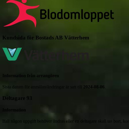
Kundsida för Bostads AB Vätterhem
Information från arrangören
Sista datum för anmälan/ändringar är satt till
2024-08-06
.
Deltagare
93
Information
Ifall någon uppgift behöver ändras eller en deltagare skall tas bort, ko