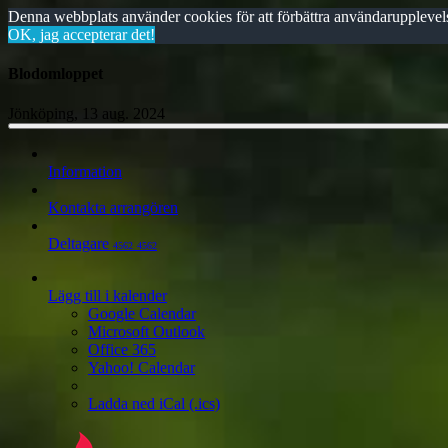
Denna webbplats använder cookies för att förbättra användarupplevels
OK, jag accepterar det!
Blodomloppet
Jönköping, 13 aug. 2024
Information
Kontakta arrangören
Deltagare
4562
4562
Lägg till i kalender
Google Calendar
Microsoft Outlook
Office 365
Yahoo! Calendar
Ladda ned iCal (.ics)