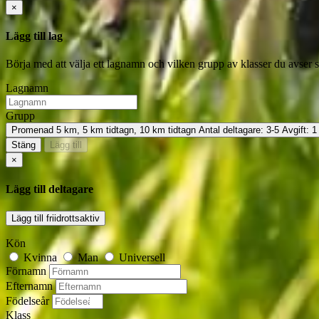
×
Lägg till lag
Börja med att välja ett lagnamn och vilken grupp av klasser du avser 
Lagnamn
Grupp
Promenad 5 km, 5 km tidtagn, 10 km tidtagn
Antal deltagare:
3-5
Avgift:
1
Stäng
Lägg till
×
Lägg till deltagare
Lägg till friidrottsaktiv
Kön
Kvinna
Man
Universell
Förnamn
Efternamn
Födelseår
Klass