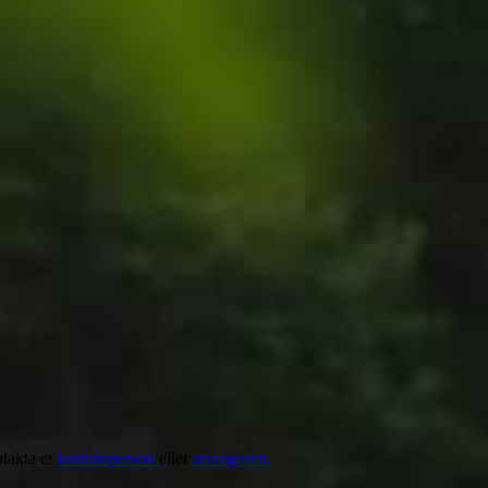
ntakta er
kontaktperson
eller
arrangören.