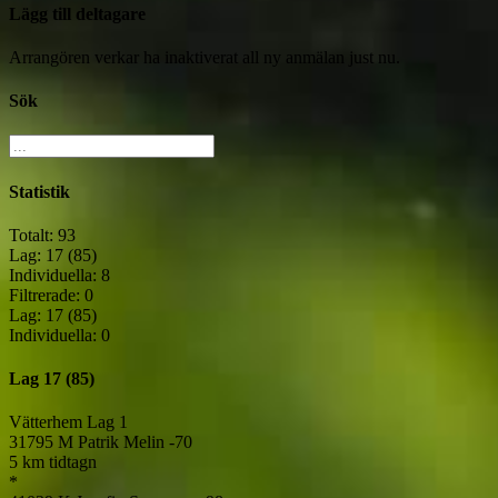
Lägg till deltagare
Arrangören verkar ha inaktiverat all ny anmälan just nu.
Sök
Statistik
Totalt: 93
Lag: 17 (85)
Individuella: 8
Filtrerade: 0
Lag: 17 (85)
Individuella: 0
Lag
17 (85)
Vätterhem Lag 1
31795
M
Patrik Melin
-70
5 km tidtagn
*