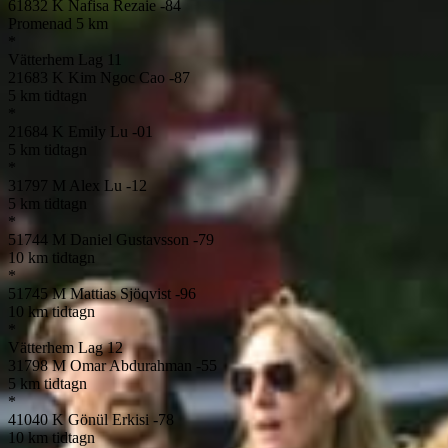
61832
K
Nafisa Rezaie
-84
Promenad 5 km
*
Vätterhem Lag 11
21683
K
Kim Ngoc Cao
-87
5 km tidtagn
*
21684
K
Emily Lu
-01
5 km tidtagn
*
31797
M
Alex Lu
-12
5 km tidtagn
*
51744
M
Daniel Gustavsson
-79
10 km tidtagn
*
51745
M
Mattias Sjöqvist
-96
10 km tidtagn
*
Vätterhem Lag 12
31798
M
Omar Abdurahman
-55
5 km tidtagn
*
41040
K
Gönül Erkisi
-78
10 km tidtagn