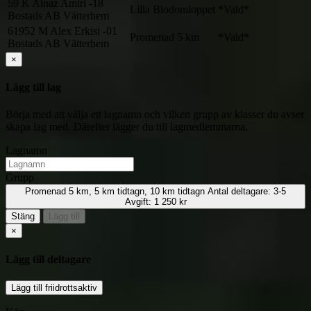
59
K
Ainaz Amiri
-18
Lilla Blodomloppet
*Vald*
Bostads AB Vätterhem
61952
M
Alex Erkisi
-01
Promenad 5 km
*Vald*
Bostads AB Vätterhem
×
Lägg till lag
Börja med att välja ett lagnamn och vilken grupp av klasser du avser
skapa lag med. Därefter lägger du till lagmedlemmarna.
Lagnamn
Grupp
Promenad 5 km, 5 km tidtagn, 10 km tidtagn
Antal deltagare:
3-5
Avgift:
1 250 kr
Stäng
Lägg till
×
Lägg till deltagare
Lägg till friidrottsaktiv