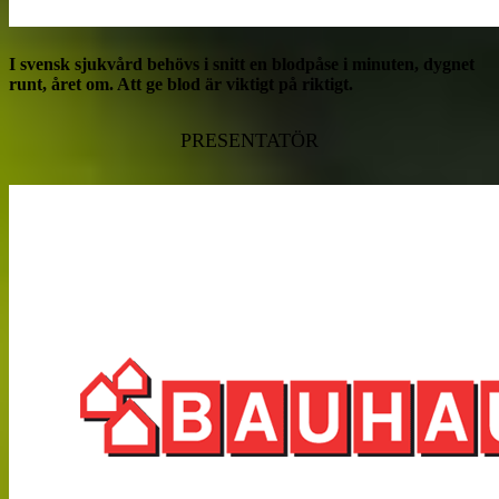
I svensk sjukvård behövs i snitt en blodpåse i minuten, dygnet
runt, året om. Att ge blod är viktigt på riktigt.
PRESENTATÖR