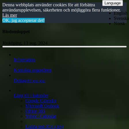
Language
Denna webbplats använder cookies för att förbättra
användarupplevelsen, säkerheten och möjliggöra flera funktioner.
English
Läs mer
Svenska
OK, jag accepterar det!
Norsk
Blodomloppet
Jönköping, 13 aug. 2024
Information
Kontakta arrangören
Deltagare
4562
4562
Lägg till i kalender
Google Calendar
Microsoft Outlook
Office 365
Yahoo! Calendar
Ladda ned iCal (.ics)