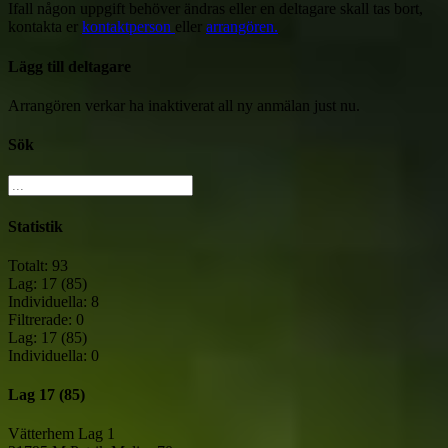
Ifall någon uppgift behöver ändras eller en deltagare skall tas bort,
kontakta er
kontaktperson
eller
arrangören.
Lägg till deltagare
Arrangören verkar ha inaktiverat all ny anmälan just nu.
Sök
Statistik
Totalt: 93
Lag: 17 (85)
Individuella: 8
Filtrerade: 0
Lag: 17 (85)
Individuella: 0
Lag
17 (85)
Vätterhem Lag 1