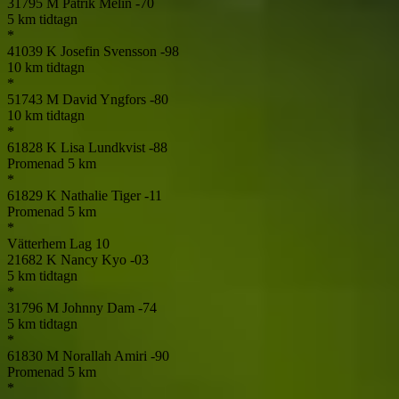
31795
M
Patrik Melin
-70
5 km tidtagn
*
41039
K
Josefin Svensson
-98
10 km tidtagn
*
51743
M
David Yngfors
-80
10 km tidtagn
*
61828
K
Lisa Lundkvist
-88
Promenad 5 km
*
61829
K
Nathalie Tiger
-11
Promenad 5 km
*
Vätterhem Lag 10
21682
K
Nancy Kyo
-03
5 km tidtagn
*
31796
M
Johnny Dam
-74
5 km tidtagn
*
61830
M
Norallah Amiri
-90
Promenad 5 km
*