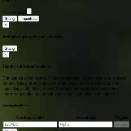
den här.
Excel (.xlsx)
Stäng
Importera
×
Redigera grupper för i klassen
Stäng
×
Hantera kostnadsställen
Här kan du administrera vilka kostnadsställen som ska vara valbara
för era deltagare som skickar in sin anmälan via kundsidan. Om
ingen läggs till, tillåts fritext. Vänligen notera att kostnadsställen
måste vara unika om du vill kunna skilja på olika avdelningar.
Kostnadsställen
Kostnadsställe
Avdelning
Åtgärd
Skapa