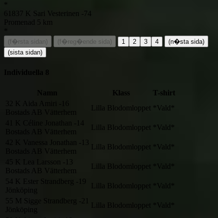
*
61837
K
Sari Vesterinen
-74
Promenad 5 km
*
(f�rsta sidan)
(f�reg�ende sida)
1
2
3
4
(n�sta sida)
(sista sidan)
Individuella
8
Namn
Klass
T-shirt
32
K
Aida Amiri
-16
Lilla Blodomloppet
*Vald*
Bostads AB Vätterhem
41
K
Céline Jonathan
-14
Lilla Blodomloppet
*Vald*
Bostads AB Vätterhem
42
K
Vanessa Jonathan
-13
Lilla Blodomloppet
*Vald*
Bostads AB Vätterhem
45
K
Lea Larsson
-13
Lilla Blodomloppet
*Vald*
Bostads AB Vätterhem
54
K
Ester Strandberg
-19
Lilla Blodomloppet
*Vald*
Jönköping
55
M
Sigge Strandberg
-21
Lilla Blodomloppet
*Vald*
Jönköping