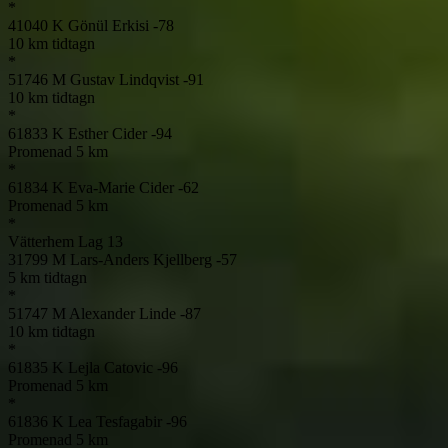
*
41040
K
Gönül Erkisi
-78
10 km tidtagn
*
51746
M
Gustav Lindqvist
-91
10 km tidtagn
*
61833
K
Esther Cider
-94
Promenad 5 km
*
61834
K
Eva-Marie Cider
-62
Promenad 5 km
*
Vätterhem Lag 13
31799
M
Lars-Anders Kjellberg
-57
5 km tidtagn
*
51747
M
Alexander Linde
-87
10 km tidtagn
*
61835
K
Lejla Catovic
-96
Promenad 5 km
*
61836
K
Lea Tesfagabir
-96
Promenad 5 km