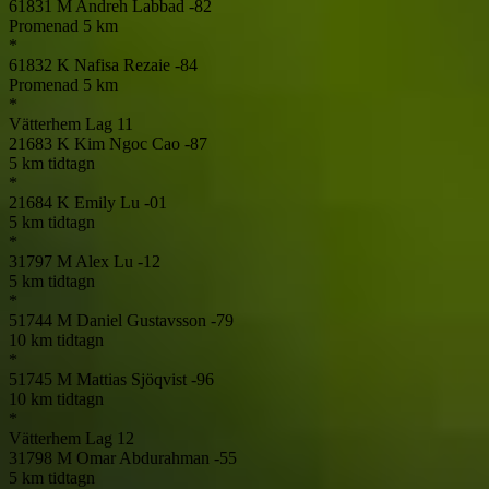
61831
M
Andreh Labbad
-82
Promenad 5 km
*
61832
K
Nafisa Rezaie
-84
Promenad 5 km
*
Vätterhem Lag 11
21683
K
Kim Ngoc Cao
-87
5 km tidtagn
*
21684
K
Emily Lu
-01
5 km tidtagn
*
31797
M
Alex Lu
-12
5 km tidtagn
*
51744
M
Daniel Gustavsson
-79
10 km tidtagn
*
51745
M
Mattias Sjöqvist
-96
10 km tidtagn
*
Vätterhem Lag 12
31798
M
Omar Abdurahman
-55
5 km tidtagn