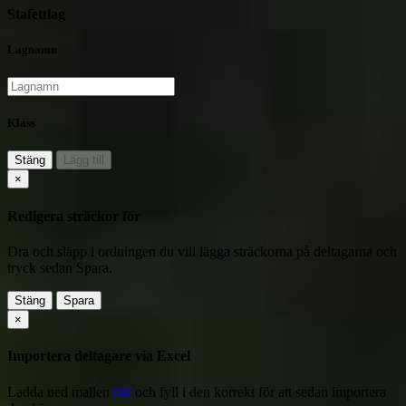
Stafettlag
Lagnamn
Klass
Stäng
Lägg till
×
Redigera sträckor för
Dra och släpp i ordningen du vill lägga sträckorna på deltagarna och
tryck sedan Spara.
Stäng
Spara
×
Importera deltagare via Excel
Ladda ned mallen
här
och fyll i den korrekt för att sedan importera