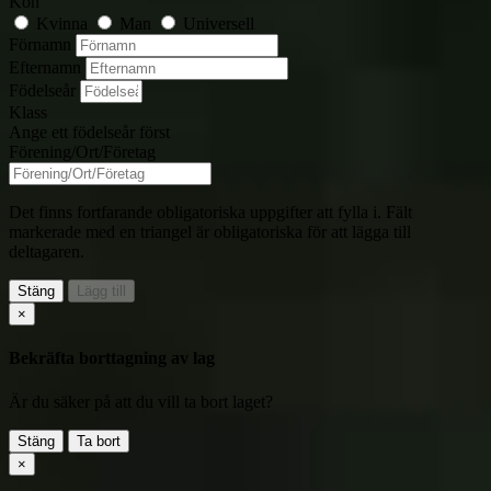
Kön
Kvinna
Man
Universell
Förnamn
Efternamn
Födelseår
Klass
Ange ett födelseår först
Förening/Ort/Företag
Det finns fortfarande obligatoriska uppgifter att fylla i. Fält
markerade med en triangel
är obligatoriska för att lägga till
deltagaren.
Stäng
Lägg till
×
Bekräfta borttagning av lag
Är du säker på att du vill ta bort laget?
Stäng
Ta bort
×