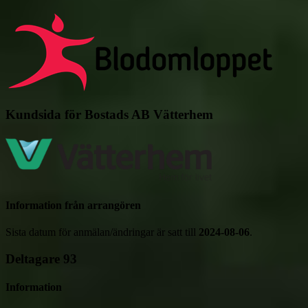
Kundsida för Bostads AB Vätterhem
Information från arrangören
Sista datum för anmälan/ändringar är satt till
2024-08-06
.
Deltagare
93
Information