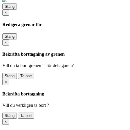
Stäng
×
Redigera grenar för
Stäng
×
Bekräfta borttagning av grenen
Vill du ta bort grenen ' ' för deltagaren?
Stäng
Ta bort
×
Bekräfta borttagning
Vill du verkligen ta bort
?
Stäng
Ta bort
×