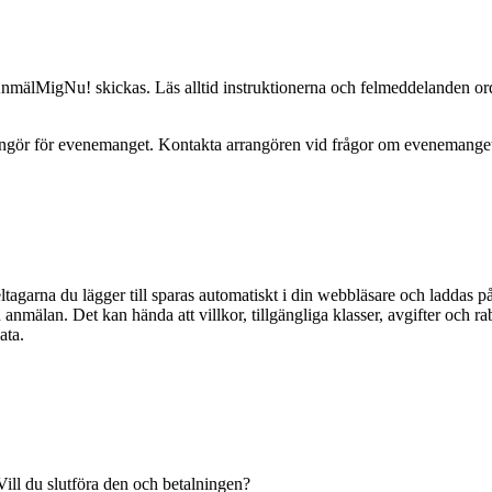
 AnmälMigNu! skickas. Läs alltid instruktionerna och felmeddelanden or
ör för evenemanget. Kontakta arrangören vid frågor om evenemanget, b
tagarna du lägger till sparas automatiskt i din webbläsare och laddas på
n anmälan. Det kan hända att villkor, tillgängliga klasser, avgifter och r
ata
.
ill du slutföra den och betalningen?