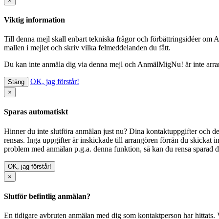
×
Viktig information
Till denna mejl skall enbart tekniska frågor och förbättringsidéer om
mallen i mejlet och skriv vilka felmeddelanden du fått.
Du kan inte anmäla dig via denna mejl
och AnmälMigNu! är inte arrang
OK, jag förstår!
Stäng
×
Sparas automatiskt
Hinner du inte slutföra anmälan just nu? Dina kontaktuppgifter och del
rensas. Inga uppgifter är inskickade till arrangören förrän du skickat i
problem med anmälan p.g.a. denna funktion, så kan du
rensa sparad d
OK, jag förstår!
×
Slutför befintlig anmälan?
En tidigare avbruten anmälan med dig som kontaktperson har hittats. V