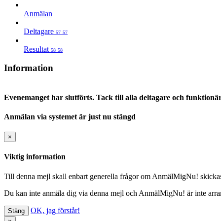
Anmälan
Deltagare
57
57
Resultat
58
58
Information
Evenemanget har slutförts. Tack till alla deltagare och funktionä
Anmälan via systemet är just nu stängd
×
Viktig information
Till denna mejl skall enbart generella frågor om AnmälMigNu! skickas o
Du kan inte anmäla dig via denna mejl
och AnmälMigNu! är inte arrang
OK, jag förstår!
Stäng