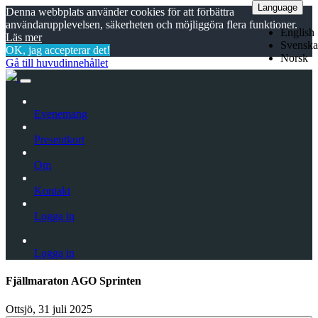
Language
Denna webbplats använder cookies för att förbättra
användarupplevelsen, säkerheten och möjliggöra flera funktioner.
English
Läs mer
Svenska
OK, jag accepterar det!
Norsk
Gå till huvudinnehållet
Evenemang
Presentkort
Om
Kontakt
Logga in
Logga in
Fjällmaraton AGO Sprinten
Ottsjö, 31 juli 2025