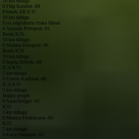
10 km tidtagn
0
Filip Karafiat -88
Fristads AB
K35
10 km tidtagn
Fyra någorlunda friska fläktar
0
Amanda Peltoperä -91
Borås
K35
10 km tidtagn
0
Matilda Peltoperä -90
Borås
K35
10 km tidtagn
0
Ingela Holvila -68
ICA
K55
5 km tidtagn
0
Emelie Karlsson -88
ICA
K35
5 km tidtagn
Happy people
0
Anna Krüger -91
K35
5 km tidtagn
0
Monica Fredriksson -89
K35
5 km tidtagn
0
Erica Olausson -93