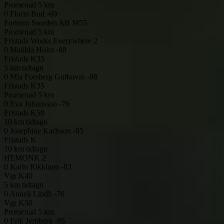
Promenad 5 km
0
Florin Bud -69
Forterro Sweden AB
M55
Promenad 5 km
Fristads Works Everywhere 2
0
Matilda Holm -88
Fristads
K35
5 km tidtagn
0
Mia Forsberg Gutkovas -88
Fristads
K35
Promenad 5 km
0
Eva Johansson -76
Fristads
K50
10 km tidtagn
0
Josephine Karlsson -95
Fristads
K
10 km tidtagn
HEMONK 2
0
Karin Rikkinen -83
Vgr
K40
5 km tidtagn
0
Anneli Lindh -76
Vgr
K50
Promenad 5 km
0
Erik Jernberg -95