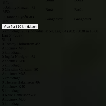
Borås
Borås
K45
0
Johnny Franzen -72
Borås
Borås
M50
0
Hannah Rydén -83
Gånghester
Gånghester
K40
Visa fler i 10 km tidtagn
5 km tidtagn
257 (Individuella: 54, Lag: 64 (203))
5038 m
18:00
Lag
64 (203)
5km 1
0
Tommy Holmström -82
Anticimex
M40
5 km tidtagn
0
Ingela Nordgren -64
Anticimex
K60
5 km tidtagn
0
Christian Callstam -80
Anticimex
M45
5 km tidtagn
0
Therese Håkansson -86
Anticimex
K40
5 km tidtagn
0
Kalle Danielsson -88
Anticimex
M35
5 km tidtagn