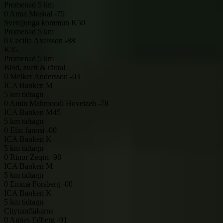
Promenad 5 km
0
Anna Moskal -75
Svenljunga kommun
K50
Promenad 5 km
0
Cecilia Axelsson -88
K35
Promenad 5 km
Blod, svett & ränta!
0
Melker Andersson -03
ICA Banken
M
5 km tidtagn
0
Amin Mahmoodi Hoveizeh -78
ICA Banken
M45
5 km tidtagn
0
Elin Janosi -00
ICA Banken
K
5 km tidtagn
0
Rinor Zeqiri -98
ICA Banken
M
5 km tidtagn
0
Emma Forsberg -00
ICA Banken
K
5 km tidtagn
Citytandläkarna
0
Agnes Edberg -91