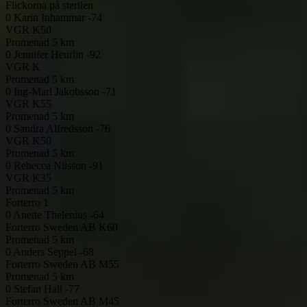
Flickorna på sterilen
0
Karin Inhammar -74
VGR
K50
Promenad 5 km
0
Jennifer Heurlin -92
VGR
K
Promenad 5 km
0
Ing-Mari Jakobsson -71
VGR
K55
Promenad 5 km
0
Sandra Alfredsson -76
VGR
K50
Promenad 5 km
0
Rebecca Nilsson -91
VGR
K35
Promenad 5 km
Forterro 1
0
Anette Thelenius -64
Forterro Sweden AB
K60
Promenad 5 km
0
Anders Seppel -68
Forterro Sweden AB
M55
Promenad 5 km
0
Stefan Hall -77
Forterro Sweden AB
M45