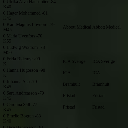
0
Ulrika Alva Hansdotter -84
K40
0
Hager Mohammed -81
K45
0
Karl-Magnus Lövnord -79
Abbott Medical
Abbott Medical
M45
0
Maria Uvenfors -70
K55
0
Ludwig Wixtröm -73
M50
0
Frida Bidemyr -99
ICA Sverige
ICA Sverige
K
0
Hanna Hugosson -98
ICA
ICA
K
0
Johanna Asp -79
Brämhult
Brämhult
K45
0
Sara Andreasson -79
Fristad
Fristad
K45
0
Carolina Säll -77
Fristad
Fristad
K45
0
Emelie Bogren -83
K40
0
Disa Henriksson -81