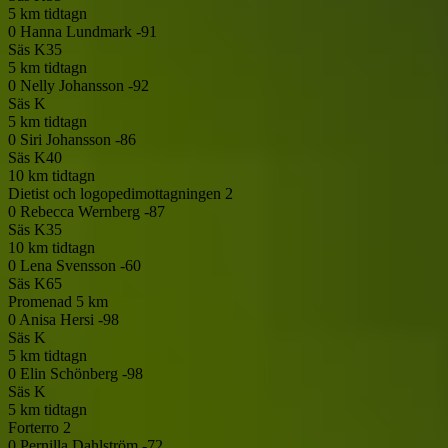
5 km tidtagn
0
Hanna Lundmark -91
Säs
K35
5 km tidtagn
0
Nelly Johansson -92
Säs
K
5 km tidtagn
0
Siri Johansson -86
Säs
K40
10 km tidtagn
Dietist och logopedimottagningen 2
0
Rebecca Wernberg -87
Säs
K35
10 km tidtagn
0
Lena Svensson -60
Säs
K65
Promenad 5 km
0
Anisa Hersi -98
Säs
K
5 km tidtagn
0
Elin Schönberg -98
Säs
K
5 km tidtagn
Forterro 2
0
Pernilla Dahlström -72