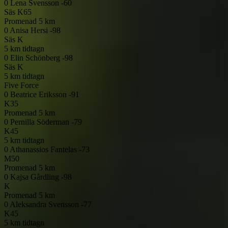
0
Lena Svensson -60
Säs
K65
Promenad 5 km
0
Anisa Hersi -98
Säs
K
5 km tidtagn
0
Elin Schönberg -98
Säs
K
5 km tidtagn
Five Force
0
Beatrice Eriksson -91
K35
Promenad 5 km
0
Pernilla Söderman -79
K45
5 km tidtagn
0
Athanassios Fantelas -73
M50
Promenad 5 km
0
Kajsa Gårdling -98
K
Promenad 5 km
0
Aleksandra Svensson -77
K45
5 km tidtagn