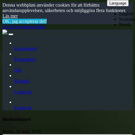
Language
Denna webbplats använder cookies för att förbättra
användarupplevelsen, säkerheten och möjliggöra flera funktioner.
English
Läs mer
Svenska
OK, jag accepterar det!
Norsk
Gå till huvudinnehållet
Evenemang
Presentkort
Om
Kontakt
Logga in
Logga in
Blodomloppet
Borås, 31 aug. 2026