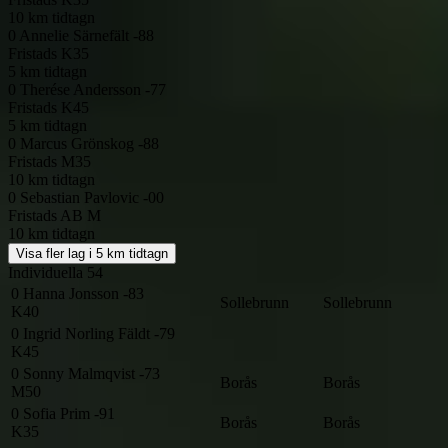
10 km tidtagn
0
Annelie Särnefält -88
Fristads
K35
5 km tidtagn
0
Therése Andersson -77
Fristads
K45
5 km tidtagn
0
Marcus Grönskog -88
Fristads
M35
10 km tidtagn
0
Sebastian Pavlovic -00
Fristads AB
M
10 km tidtagn
Visa fler lag i 5 km tidtagn
Individuella
54
0
Hanna Jonsson -83
Sollebrunn
Sollebrunn
K40
0
Ingrid Norling Fäldt -79
K45
0
Sonny Malmqvist -73
Borås
Borås
M50
0
Sofia Prim -91
Borås
Borås
K35