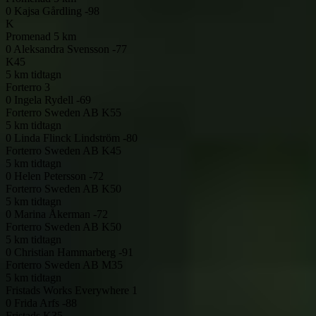
0
Kajsa Gårdling -98
K
Promenad 5 km
0
Aleksandra Svensson -77
K45
5 km tidtagn
Forterro 3
0
Ingela Rydell -69
Forterro Sweden AB
K55
5 km tidtagn
0
Linda Flinck Lindström -80
Forterro Sweden AB
K45
5 km tidtagn
0
Helen Petersson -72
Forterro Sweden AB
K50
5 km tidtagn
0
Marina Åkerman -72
Forterro Sweden AB
K50
5 km tidtagn
0
Christian Hammarberg -91
Forterro Sweden AB
M35
5 km tidtagn
Fristads Works Everywhere 1
0
Frida Arfs -88
Fristads
K35