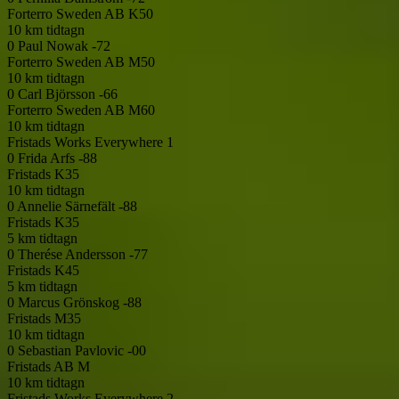
Forterro Sweden AB
K50
10 km tidtagn
0
Paul Nowak -72
Forterro Sweden AB
M50
10 km tidtagn
0
Carl Björsson -66
Forterro Sweden AB
M60
10 km tidtagn
Fristads Works Everywhere 1
0
Frida Arfs -88
Fristads
K35
10 km tidtagn
0
Annelie Särnefält -88
Fristads
K35
5 km tidtagn
0
Therése Andersson -77
Fristads
K45
5 km tidtagn
0
Marcus Grönskog -88
Fristads
M35
10 km tidtagn
0
Sebastian Pavlovic -00
Fristads AB
M
10 km tidtagn
Fristads Works Everywhere 2