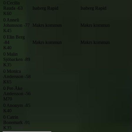
0
Cecilia
Rauda -63
Isaberg Rapid
Isaberg Rapid
K60
0
Anneli
Johansson -77
Makrs kommun
Makrs kommun
K45
0
Elin Berg
-84
Makrs kommun
Makrs kommun
K40
0
Malin
Sjöbacken -89
K35
0
Monica
Andersson -58
K65
0
Per-Åke
Andersson -56
M70
0
Anonym -85
K40
0
Catrin
Bonemark -91
K35