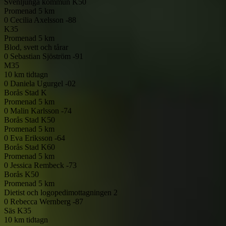
Svenljunga kommun
K50
Promenad 5 km
0
Cecilia Axelsson -88
K35
Promenad 5 km
Blod, svett och tårar
0
Sebastian Sjöström -91
M35
10 km tidtagn
0
Daniela Ugurgel -02
Borås Stad
K
Promenad 5 km
0
Malin Karlsson -74
Borås Stad
K50
Promenad 5 km
0
Eva Eriksson -64
Borås Stad
K60
Promenad 5 km
0
Jessica Rembeck -73
Borås
K50
Promenad 5 km
Dietist och logopedimottagningen 2
0
Rebecca Wernberg -87
Säs
K35
10 km tidtagn