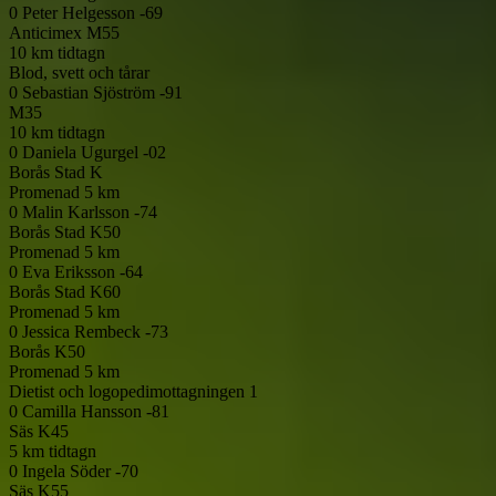
0
Peter Helgesson -69
Anticimex
M55
10 km tidtagn
Blod, svett och tårar
0
Sebastian Sjöström -91
M35
10 km tidtagn
0
Daniela Ugurgel -02
Borås Stad
K
Promenad 5 km
0
Malin Karlsson -74
Borås Stad
K50
Promenad 5 km
0
Eva Eriksson -64
Borås Stad
K60
Promenad 5 km
0
Jessica Rembeck -73
Borås
K50
Promenad 5 km
Dietist och logopedimottagningen 1
0
Camilla Hansson -81
Säs
K45
5 km tidtagn
0
Ingela Söder -70
Säs
K55