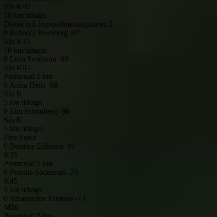
Säs
K40
10 km tidtagn
Dietist och logopedimottagningen 2
0
Rebecca Wernberg -87
Säs
K35
10 km tidtagn
0
Lena Svensson -60
Säs
K65
Promenad 5 km
0
Anisa Hersi -98
Säs
K
5 km tidtagn
0
Elin Schönberg -98
Säs
K
5 km tidtagn
Five Force
0
Beatrice Eriksson -91
K35
Promenad 5 km
0
Pernilla Söderman -79
K45
5 km tidtagn
0
Athanassios Fantelas -73
M50
Promenad 5 km