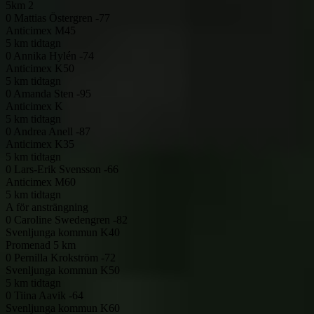
5km 2
0
Mattias Östergren -77
Anticimex
M45
5 km tidtagn
0
Annika Hylén -74
Anticimex
K50
5 km tidtagn
0
Amanda Sten -95
Anticimex
K
5 km tidtagn
0
Andrea Anell -87
Anticimex
K35
5 km tidtagn
0
Lars-Erik Svensson -66
Anticimex
M60
5 km tidtagn
A för ansträngning
0
Caroline Swedengren -82
Svenljunga kommun
K40
Promenad 5 km
0
Pernilla Krokström -72
Svenljunga kommun
K50
5 km tidtagn
0
Tiina Aavik -64
Svenljunga kommun
K60