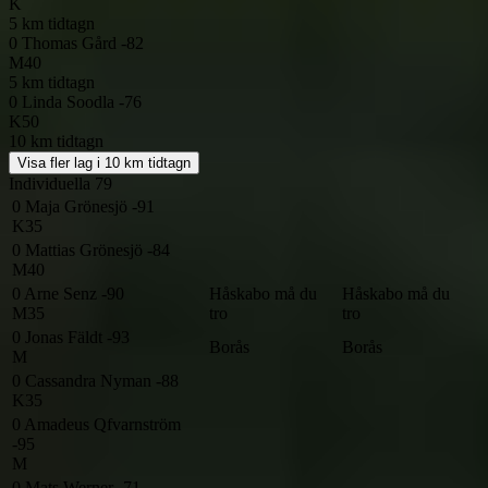
K
5 km tidtagn
0
Thomas Gård -82
M40
5 km tidtagn
0
Linda Soodla -76
K50
10 km tidtagn
Visa fler lag i 10 km tidtagn
Individuella
79
0
Maja Grönesjö -91
K35
0
Mattias Grönesjö -84
M40
0
Arne Senz -90
Håskabo må du
Håskabo må du
M35
tro
tro
0
Jonas Fäldt -93
Borås
Borås
M
0
Cassandra Nyman -88
K35
0
Amadeus Qfvarnström
-95
M
0
Mats Werner -71