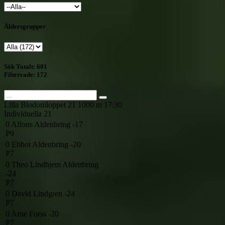
Åldersgrupper
Sök
Totalt: 601
Filtrerade: 172
Lilla Blodomloppet
21
1000 m
17:30
Individuella
21
0
Alfons Aldenbring -17
P9
0
Ebbot Aldenbring -20
P7
0
Theo Lindhjem Aldenbring
-24
P7
0
David Lindgren -24
P7
0
Arne Forss -20
P7