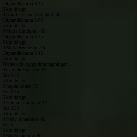
Citytandläkarna
K35
5 km tidtagn
0
Ann-Christine Gröndahl -66
Citytandläkarna
K60
5 km tidtagn
0
Maria Lundgren -69
Citytandläkarna
K55
5 km tidtagn
0
Maria Ewertzon -78
Citytandläkarna
K45
5 km tidtagn
Dietist och logopedimottagningen 1
0
Camilla Hansson -81
Säs
K45
5 km tidtagn
0
Ingela Söder -70
Säs
K55
5 km tidtagn
0
Hanna Lundmark -91
Säs
K35
5 km tidtagn
0
Nelly Johansson -92
Säs
K
5 km tidtagn
0
Siri Johansson -86