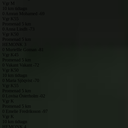
Vgr
M
10 km tidtagn
0
Amran Mohamed -69
Vgr
K55
Promenad 5 km
0
Anna Lindh -73
Vgr
K50
Promenad 5 km
HEMONK 3
0
Muriellle Goman -81
Vgr
K45
Promenad 5 km
0
Vakant Vakant -72
Vgr
K50
10 km tidtagn
0
Maria Sjöqvist -70
Vgr
K55
Promenad 5 km
0
Lovisa Österholm -02
Vgr
K
Promenad 5 km
0
Emelie Fredriksson -97
Vgr
K
10 km tidtagn
HEMONK 4