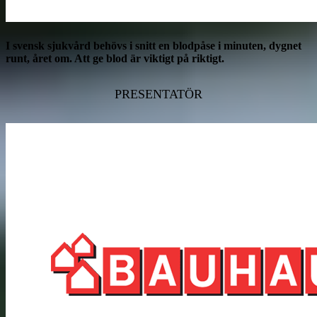
I svensk sjukvård behövs i snitt en blodpåse i minuten, dygnet
runt, året om. Att ge blod är viktigt på riktigt.
PRESENTATÖR