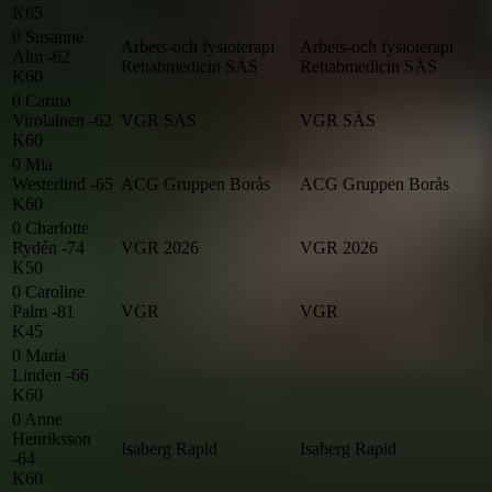
K65
0
Susanne
Arbets-och fysioterapi
Arbets-och fysioterapi
Alm -62
Rehabmedicin SÄS
Rehabmedicin SÄS
K60
0
Carina
Virolainen -62
VGR SÄS
VGR SÄS
K60
0
Mia
Westerlind -65
ACG Gruppen Borås
ACG Gruppen Borås
K60
0
Charlotte
Rydén -74
VGR 2026
VGR 2026
K50
0
Caroline
Palm -81
VGR
VGR
K45
0
Maria
Linden -66
K60
0
Anne
Henriksson
Isaberg Rapid
Isaberg Rapid
-64
K60