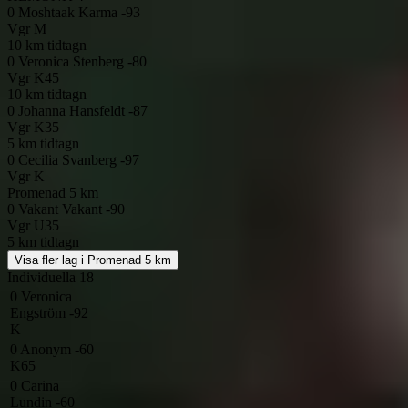
0
Moshtaak Karma -93
Vgr
M
10 km tidtagn
0
Veronica Stenberg -80
Vgr
K45
10 km tidtagn
0
Johanna Hansfeldt -87
Vgr
K35
5 km tidtagn
0
Cecilia Svanberg -97
Vgr
K
Promenad 5 km
0
Vakant Vakant -90
Vgr
U35
5 km tidtagn
Visa fler lag i Promenad 5 km
Individuella
18
0
Veronica
Engström -92
K
0
Anonym -60
K65
0
Carina
Lundin -60