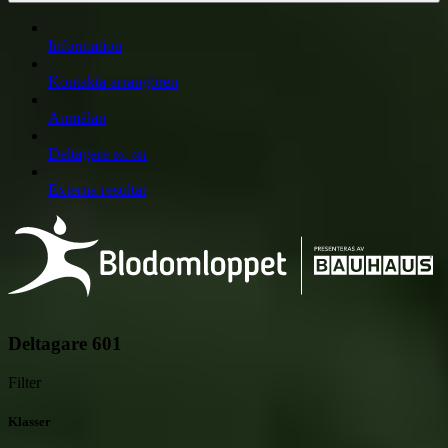
Information
Kontakta arrangören
Anmälan
Deltagare
601
601
Externa resultat
Deltagare
601
Filter
Klasser