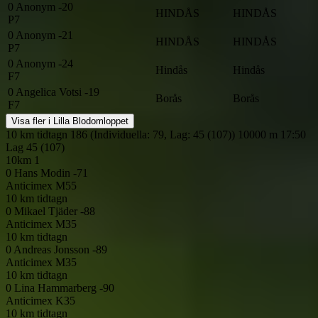
0
Anonym -20
HINDÅS
HINDÅS
P7
0
Anonym -21
HINDÅS
HINDÅS
P7
0
Anonym -24
Hindås
Hindås
F7
0
Angelica Votsi -19
Borås
Borås
F7
Visa fler i Lilla Blodomloppet
10 km tidtagn
186 (Individuella: 79, Lag: 45 (107))
10000 m
17:50
Lag
45 (107)
10km 1
0
Hans Modin -71
Anticimex
M55
10 km tidtagn
0
Mikael Tjäder -88
Anticimex
M35
10 km tidtagn
0
Andreas Jonsson -89
Anticimex
M35
10 km tidtagn
0
Lina Hammarberg -90
Anticimex
K35
10 km tidtagn