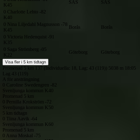
SÄS
SÄS
K45
0
Charlotte Lehto -82
K40
0
Nina Liljedahl Magnusson -78
Borås
Borås
K45
0
Victoria Hedenquist -91
K35
0
Saga Strömberg -05
Göteborg
Göteborg
K22
Visa fler i 5 km tidtagn
Promenad 5 km
137 (Individuella: 18, Lag: 43 (119))
5038 m
18:05
Lag
43 (119)
A för ansträngning
0
Caroline Swedengren -82
Svenljunga kommun
K40
Promenad 5 km
0
Pernilla Krokström -72
Svenljunga kommun
K50
5 km tidtagn
0
Tiina Aavik -64
Svenljunga kommun
K60
Promenad 5 km
0
Anna Moskal -75