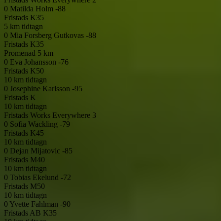
0
Matilda Holm -88
Fristads
K35
5 km tidtagn
0
Mia Forsberg Gutkovas -88
Fristads
K35
Promenad 5 km
0
Eva Johansson -76
Fristads
K50
10 km tidtagn
0
Josephine Karlsson -95
Fristads
K
10 km tidtagn
Fristads Works Everywhere 3
0
Sofia Wackling -79
Fristads
K45
10 km tidtagn
0
Dejan Mijatovic -85
Fristads
M40
10 km tidtagn
0
Tobias Ekelund -72
Fristads
M50
10 km tidtagn
0
Yvette Fahlman -90
Fristads AB
K35