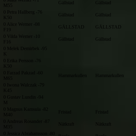
Gällstad
Gällstad
M55
0
Petra Hallberg -76
Gällstad
Gällstad
K50
0
Alice Werner -08
GÄLLSTAD
GÄLLSTAD
F19
0
Vilda Werner -10
Gällstad
Gällstad
F16
0
Melek Demirbek -95
K
0
Erika Persson -76
K50
0
Farzad Pakzad -60
Hammarkullen
Hammarkullen
M65
0
Iwona Walczak -79
K45
0
Gustav Lundin -94
M
0
Magnus Kamsula -82
Fristad
Fristad
M40
0
Andreas Rosander -87
Nätkraft
Nätkraft
M35
0
Jessica Abrahamsson -80