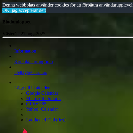
Denna webbplats använder cookies för att förbättra användarupplevels
OK, jag accepterar det!
Blodomloppet
Västerås, 27 aug. 2025
Information
Kontakta arrangören
Deltagare
6316
6316
Lägg till i kalender
Google Calendar
Microsoft Outlook
Office 365
Yahoo! Calendar
Ladda ned iCal (.ics)