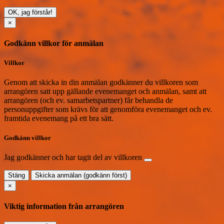
OK, jag förstår!
×
Godkänn villkor för anmälan
Villkor
Genom att skicka in din anmälan godkänner du villkoren som
arrangören satt upp gällande evenemanget och anmälan, samt att
arrangören (och ev. samarbetspartner) får behandla de
personuppgifter som krävs för att genomföra evenemanget och ev.
framtida evenemang på ett bra sätt.
Godkänn villkor
Jag godkänner och har tagit del av villkoren
Stäng
Skicka anmälan (godkänn först)
×
Viktig information från arrangören