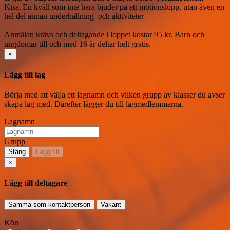
Kisa. En kväll som inte bara bjuder på ett motionslopp, utan även en 
hel del annan underhållning  och aktiviteter 

Anmälan krävs och deltagande i loppet kostar 95 kr. Barn och 
ungdomar till och med 16 år deltar helt gratis.
×
Lägg till lag
Börja med att välja ett lagnamn och vilken grupp av klasser du avser
skapa lag med. Därefter lägger du till lagmedlemmarna.
Lagnamn
Grupp
Stäng
Lägg till
×
Lägg till deltagare
Samma som kontaktperson
Vakant
Kön