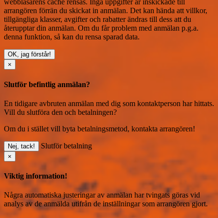
webbläsarens cache rensas. Inga uppgifter är inskickade till
arrangören förrän du skickat in anmälan. Det kan hända att villkor,
tillgängliga klasser, avgifter och rabatter ändras till dess att du
återupptar din anmälan. Om du får problem med anmälan p.g.a.
denna funktion, så kan du
rensa sparad data
.
OK, jag förstår!
×
Slutför befintlig anmälan?
En tidigare avbruten anmälan med dig som kontaktperson har hittats.
Vill du slutföra den och betalningen?
Om du i stället vill byta betalningsmetod, kontakta arrangören!
Slutför betalning
Nej, tack!
×
Viktig information!
Några automatiska justeringar av anmälan har tvingats göras vid
analys av de anmälda utifrån de inställningar som arrangören gjort.