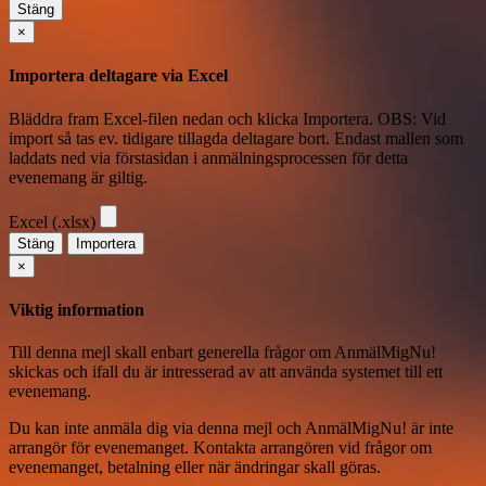
Stäng
×
Importera deltagare via Excel
Bläddra fram Excel-filen nedan och klicka Importera. OBS: Vid
import så tas ev. tidigare tillagda deltagare bort. Endast mallen som
laddats ned via förstasidan i anmälningsprocessen för detta
evenemang är giltig.
Excel (.xlsx)
Stäng
Importera
×
Viktig information
Till denna mejl skall enbart generella frågor om AnmälMigNu!
skickas och ifall du är intresserad av att använda systemet till ett
evenemang.
Du kan inte anmäla dig via denna mejl
och AnmälMigNu! är inte
arrangör för evenemanget. Kontakta arrangören vid frågor om
evenemanget, betalning eller när ändringar skall göras.