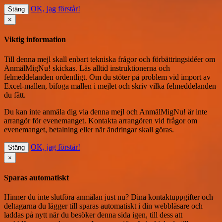
OK, jag förstår!
Stäng
×
Viktig information
Till denna mejl skall enbart tekniska frågor och förbättringsidéer om
AnmälMigNu! skickas. Läs alltid instruktionerna och
felmeddelanden ordentligt. Om du stöter på problem vid import av
Excel-mallen, bifoga mallen i mejlet och skriv vilka felmeddelanden
du fått.
Du kan inte anmäla dig via denna mejl
och AnmälMigNu! är inte
arrangör för evenemanget. Kontakta arrangören vid frågor om
evenemanget, betalning eller när ändringar skall göras.
OK, jag förstår!
Stäng
×
Sparas automatiskt
Hinner du inte slutföra anmälan just nu? Dina kontaktuppgifter och
deltagarna du lägger till sparas automatiskt i din webbläsare och
laddas på nytt när du besöker denna sida igen, till dess att