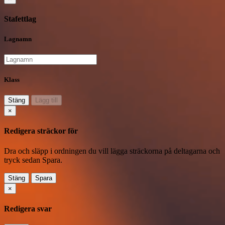
Stafettlag
Lagnamn
Klass
Stäng
Lägg till
×
Redigera sträckor för
Dra och släpp i ordningen du vill lägga sträckorna på deltagarna och
tryck sedan Spara.
Stäng
Spara
×
Redigera svar