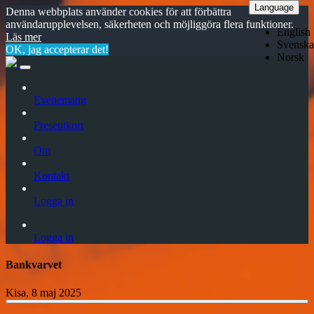
Language
Denna webbplats använder cookies för att förbättra
användarupplevelsen, säkerheten och möjliggöra flera funktioner.
English
Läs mer
Svenska
OK, jag accepterar det!
Norsk
Evenemang
Presentkort
Om
Kontakt
Logga in
Logga in
Bankvarvet
Kisa, 8 maj 2025