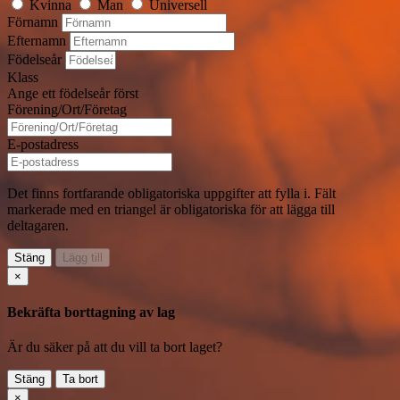
Kvinna
Man
Universell
Förnamn
Efternamn
Födelseår
Klass
Ange ett födelseår först
Förening/Ort/Företag
E-postadress
Det finns fortfarande obligatoriska uppgifter att fylla i. Fält
markerade med en triangel
är obligatoriska för att lägga till
deltagaren.
Stäng
Lägg till
×
Bekräfta borttagning av lag
Är du säker på att du vill ta bort laget?
Stäng
Ta bort
×