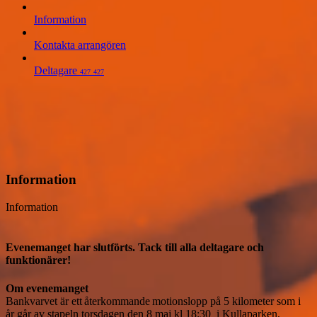
Information
Kontakta arrangören
Deltagare
427
427
Information
Information
Evenemanget har slutförts. Tack till alla deltagare och
funktionärer!
Om evenemanget
Bankvarvet är ett återkommande motionslopp på 5 kilometer som i 
år går av stapeln torsdagen den 8 maj kl 18:30  i Kullaparken, 