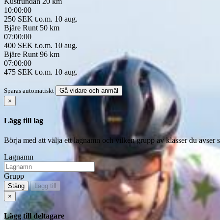
Kustrundan 20 km
10:00:00
250 SEK
t.o.m. 10 aug.
Bjäre Runt 50 km
07:00:00
400 SEK
t.o.m. 10 aug.
Bjäre Runt 96 km
07:00:00
475 SEK
t.o.m. 10 aug.
Sparas automatiskt
Gå vidare och anmäl
×
Lägg till lag
Börja med att välja ett lagnamn och vilken grupp av klasser du avser 
Lagnamn
Grupp
Stäng
Lägg till
×
Lägg till deltagare