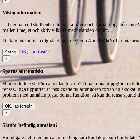
Viktig information
Till denna mejl skall enbart tekniska frågor och förbättringsidéer om
mallen i mejlet och skriv vilka felmeddelanden du fått.
Du kan inte anmäla dig via denna mejl
och AnmälMigNu! är inte arrang
OK, jag förstår!
Stäng
×
Sparas automatiskt
Hinner du inte slutföra anmälan just nu? Dina kontaktuppgifter och del
rensas. Inga uppgifter är inskickade till arrangören förrän du skickat i
problem med anmälan p.g.a. denna funktion, så kan du
rensa sparad d
OK, jag förstår!
×
Slutför befintlig anmälan?
En tidigare avbruten anmälan med dig som kontaktperson har hittats. V