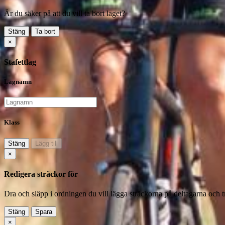
Är du säker på att du vill ta bort laget?
Stäng
Ta bort
×
Stafettlag
Lagnamn
Klass
Stäng
Lägg till
×
Redigera sträckor för
Dra och släpp i ordningen du vill lägga sträckorna på deltagarna och 
Stäng
Spara
×