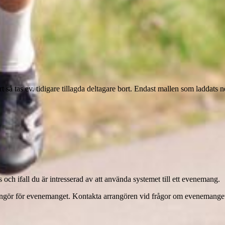
så tas ev. tidigare tillagda deltagare bort. Endast mallen som laddats 
ch ifall du är intresserad av att använda systemet till ett evenemang.
ör för evenemanget. Kontakta arrangören vid frågor om evenemanget, b