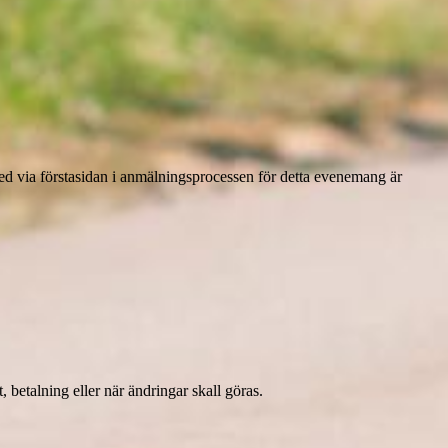
ned via förstasidan i anmälningsprocessen för detta evenemang är
etalning eller när ändringar skall göras.