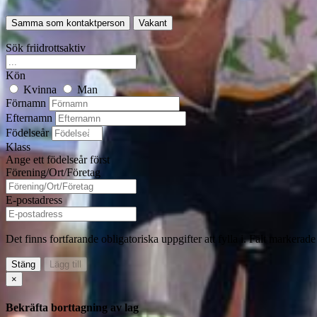
Samma som kontaktperson
Vakant
Sök friidrottsaktiv
Kön
Kvinna
Man
Förnamn
Efternamn
Födelseår
Klass
Ange ett födelseår först
Förening/Ort/Företag
E-postadress
Det finns fortfarande obligatoriska uppgifter att fylla i. Fält markerad
Stäng
Lägg till
×
Bekräfta borttagning av lag