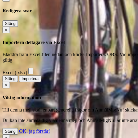
Redigera svar
Stäng
×
Importera deltagare via Excel
Bläddra fram Excel-filen nedan och klicka Importera. OBS: Vid import 
giltig.
Excel (.xlsx)
Stäng
Importera
×
Viktig information
Till denna mejl skall enbart generella frågor om AnmälMigNu! skickas o
Du kan inte anmäla dig via denna mejl
och AnmälMigNu! är inte arrang
OK, jag förstår!
Stäng
×