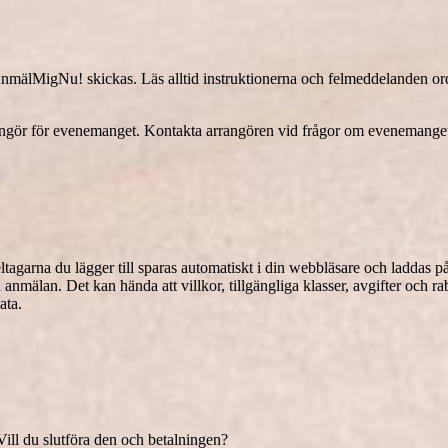
 AnmälMigNu! skickas. Läs alltid instruktionerna och felmeddelanden or
ör för evenemanget. Kontakta arrangören vid frågor om evenemanget, b
tagarna du lägger till sparas automatiskt i din webbläsare och laddas på
n anmälan. Det kan hända att villkor, tillgängliga klasser, avgifter och r
ata
.
ill du slutföra den och betalningen?