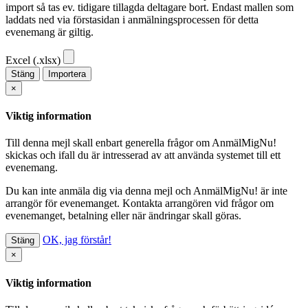
import så tas ev. tidigare tillagda deltagare bort. Endast mallen som
laddats ned via förstasidan i anmälningsprocessen för detta
evenemang är giltig.
Excel (.xlsx)
Stäng
Importera
×
Viktig information
Till denna mejl skall enbart generella frågor om AnmälMigNu!
skickas och ifall du är intresserad av att använda systemet till ett
evenemang.
Du kan inte anmäla dig via denna mejl
och AnmälMigNu! är inte
arrangör för evenemanget. Kontakta arrangören vid frågor om
evenemanget, betalning eller när ändringar skall göras.
OK, jag förstår!
Stäng
×
Viktig information