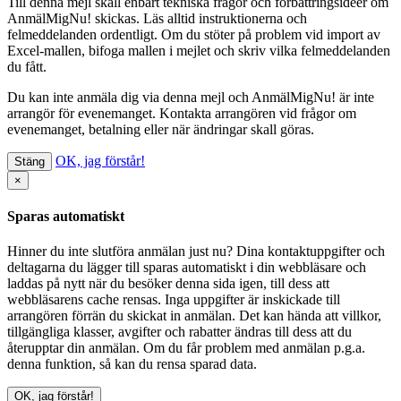
Till denna mejl skall enbart tekniska frågor och förbättringsidéer om
AnmälMigNu! skickas. Läs alltid instruktionerna och
felmeddelanden ordentligt. Om du stöter på problem vid import av
Excel-mallen, bifoga mallen i mejlet och skriv vilka felmeddelanden
du fått.
Du kan inte anmäla dig via denna mejl
och AnmälMigNu! är inte
arrangör för evenemanget. Kontakta arrangören vid frågor om
evenemanget, betalning eller när ändringar skall göras.
OK, jag förstår!
Stäng
×
Sparas automatiskt
Hinner du inte slutföra anmälan just nu? Dina kontaktuppgifter och
deltagarna du lägger till sparas automatiskt i din webbläsare och
laddas på nytt när du besöker denna sida igen, till dess att
webbläsarens cache rensas. Inga uppgifter är inskickade till
arrangören förrän du skickat in anmälan. Det kan hända att villkor,
tillgängliga klasser, avgifter och rabatter ändras till dess att du
återupptar din anmälan. Om du får problem med anmälan p.g.a.
denna funktion, så kan du
rensa sparad data
.
OK, jag förstår!