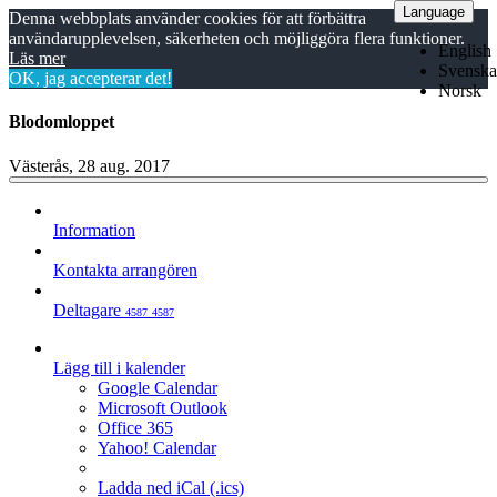
Language
Denna webbplats använder cookies för att förbättra
användarupplevelsen, säkerheten och möjliggöra flera funktioner.
English
Läs mer
Svenska
OK, jag accepterar det!
Norsk
Blodomloppet
Västerås, 28 aug. 2017
Information
Kontakta arrangören
Deltagare
4587
4587
Lägg till i kalender
Google Calendar
Microsoft Outlook
Office 365
Yahoo! Calendar
Ladda ned iCal (.ics)