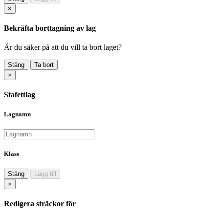
×
Bekräfta borttagning av lag
Är du säker på att du vill ta bort laget?
Stäng
Ta bort
×
Stafettlag
Lagnamn
Klass
Stäng
Lägg till
×
Redigera sträckor för