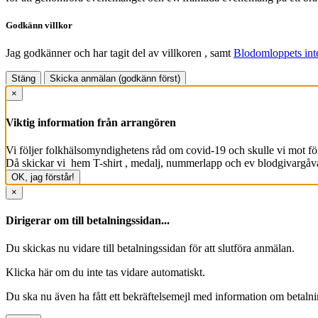
Godkänn villkor
Jag godkänner och har tagit del av villkoren
, samt
Blodomloppets inte
Stäng
Skicka anmälan (godkänn först)
×
Viktig information från arrangören
Vi följer folkhälsomyndighetens råd om covid-19 och skulle vi mot förm
Då skickar vi  hem T-shirt , medalj, nummerlapp och ev blodgivargåva 
OK, jag förstår!
×
Dirigerar om till betalningssidan...
Du skickas nu vidare till betalningssidan för att slutföra anmälan.
Klicka här
om du inte tas vidare automatiskt.
Du ska nu även ha fått ett bekräftelsemejl med information om betalnin