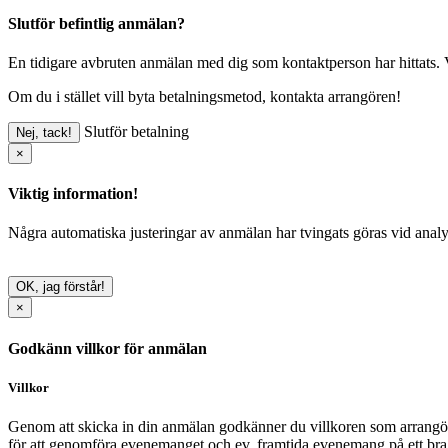
Slutför befintlig anmälan?
En tidigare avbruten anmälan med dig som kontaktperson har hittats. V
Om du i stället vill byta betalningsmetod, kontakta arrangören!
Slutför betalning
Nej, tack!
×
Viktig information!
Några automatiska justeringar av anmälan har tvingats göras vid analy
OK, jag förstår!
×
Godkänn villkor för anmälan
Villkor
Genom att skicka in din anmälan godkänner du villkoren som arrangör
för att genomföra evenemanget och ev. framtida evenemang på ett bra 