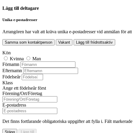
Lägg till deltagare
Unika e-postadresser
Arrangören har valt att kräva unika e-postadresser vid anmälan för att
Samma som kontaktperson
Vakant
Lägg till friidrottsaktiv
Kön
Kvinna
Man
Förnamn
Efternamn
Födelseår
Klass
Ange ett födelseår först
Förening/Ort/Företag
E-postadress
Det finns fortfarande obligatoriska uppgifter att fylla i. Fält markerad
Stäng
Lägg till