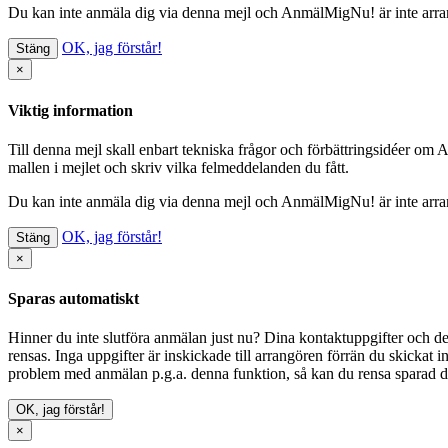
Du kan inte anmäla dig via denna mejl
och AnmälMigNu! är inte arrang
OK, jag förstår!
Stäng
×
Viktig information
Till denna mejl skall enbart tekniska frågor och förbättringsidéer om
mallen i mejlet och skriv vilka felmeddelanden du fått.
Du kan inte anmäla dig via denna mejl
och AnmälMigNu! är inte arrang
OK, jag förstår!
Stäng
×
Sparas automatiskt
Hinner du inte slutföra anmälan just nu? Dina kontaktuppgifter och del
rensas. Inga uppgifter är inskickade till arrangören förrän du skickat i
problem med anmälan p.g.a. denna funktion, så kan du
rensa sparad d
OK, jag förstår!
×