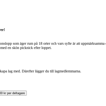
rer!
slopp som äger rum på 18 orter och vars syfte är att uppmärksamma den
med en skön picknick efter loppet.
skapa lag med. Därefter lägger du till lagmedlemmarna.
400 kr per deltagare