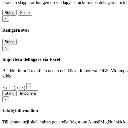
Dra och släpp i ordningen du vill lägga sträckorna på deltagarna och 
Stäng
Spara
×
Redigera svar
Stäng
×
Importera deltagare via Excel
Bläddra fram Excel-filen nedan och klicka Importera. OBS: Vid import 
giltig.
Excel (.xlsx)
Stäng
Importera
×
Viktig information
Till denna mejl skall enbart generella frågor om AnmälMigNu! skickas o