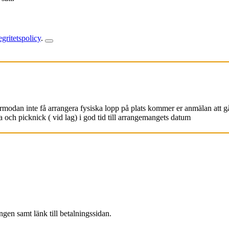
gritetspolicy
.
odan inte få arrangera fysiska lopp på plats kommer er anmälan att gå ö
och picknick ( vid lag) i god tid till arrangemangets datum
gen samt länk till betalningssidan.