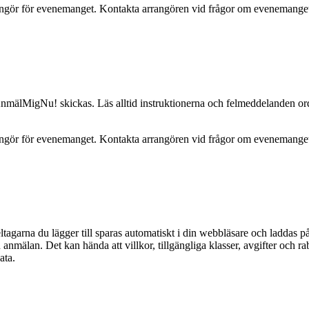
ör för evenemanget. Kontakta arrangören vid frågor om evenemanget, b
 AnmälMigNu! skickas. Läs alltid instruktionerna och felmeddelanden or
ör för evenemanget. Kontakta arrangören vid frågor om evenemanget, b
tagarna du lägger till sparas automatiskt i din webbläsare och laddas på
n anmälan. Det kan hända att villkor, tillgängliga klasser, avgifter och r
ata
.