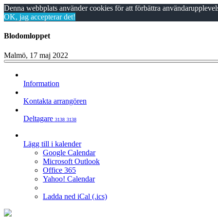
Denna webbplats använder cookies för att förbättra användarupplevels
OK, jag accepterar det!
Blodomloppet
Malmö, 17 maj 2022
Information
Kontakta arrangören
Deltagare
3138
3138
Lägg till i kalender
Google Calendar
Microsoft Outlook
Office 365
Yahoo! Calendar
Ladda ned iCal (.ics)