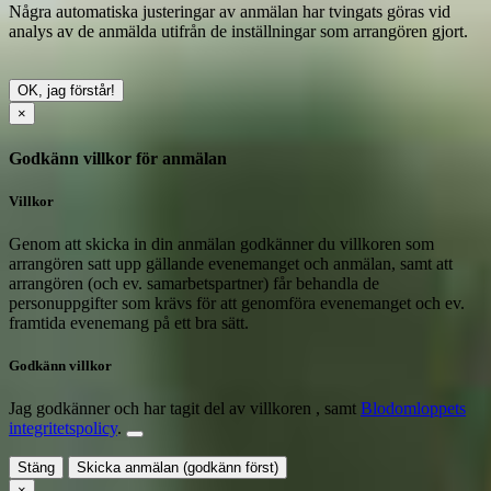
Några automatiska justeringar av anmälan har tvingats göras vid
analys av de anmälda utifrån de inställningar som arrangören gjort.
OK, jag förstår!
×
Godkänn villkor för anmälan
Villkor
Genom att skicka in din anmälan godkänner du villkoren som
arrangören satt upp gällande evenemanget och anmälan, samt att
arrangören (och ev. samarbetspartner) får behandla de
personuppgifter som krävs för att genomföra evenemanget och ev.
framtida evenemang på ett bra sätt.
Godkänn villkor
Jag godkänner och har tagit del av villkoren
, samt
Blodomloppets
integritetspolicy
.
Stäng
Skicka anmälan (godkänn först)
×