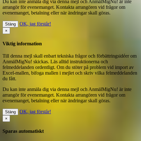
Du kan inte anmäla dig via denna mejl
och AnmälMigNu! är inte
arrangör för evenemanget. Kontakta arrangören vid frågor om
evenemanget, betalning eller när ändringar skall göras.
OK, jag förstår!
Stäng
×
Viktig information
Till denna mejl skall enbart tekniska frågor och förbättringsidéer om
AnmälMigNu! skickas. Läs alltid instruktionerna och
felmeddelanden ordentligt. Om du stöter på problem vid import av
Excel-mallen, bifoga mallen i mejlet och skriv vilka felmeddelanden
du fått.
Du kan inte anmäla dig via denna mejl
och AnmälMigNu! är inte
arrangör för evenemanget. Kontakta arrangören vid frågor om
evenemanget, betalning eller när ändringar skall göras.
OK, jag förstår!
Stäng
×
Sparas automatiskt