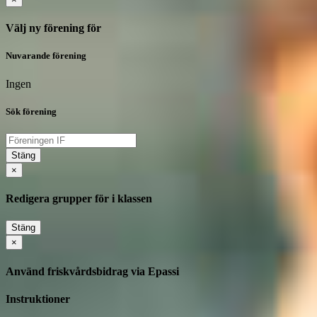
Välj ny förening för
Nuvarande förening
Ingen
Sök förening
Stäng
×
Redigera grupper för i klassen
Stäng
×
Använd friskvårdsbidrag via Epassi
Instruktioner