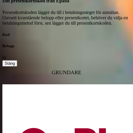
Din presentkordskod från Epassi
Presentkortskoden lägger du till i betalningssteget för anmälan.
Oavsett kvarstående belopp efter presentkortet, behöver du välja en
betalningsmetod först, sen lägger du till presentkortskoden.
Kod
Belopp
kr
Stäng
GRUNDARE