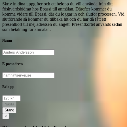
Skriv in dina uppgifter och ett belopp du vill använda från ditt
friskvårdsbidrag hos Epassi till anmälan. Därefter kommer du
komma vidare till Epassi, där du loggar in och slutför processen. Vid
slutförande så kommer du tillbaka hit och du har då fått ett
presentkort till mejladressen du angett. Presentkortet används sedan
som betalning för anmälan.
Namn
E-postadress
Belopp
Nästa
Stäng
×