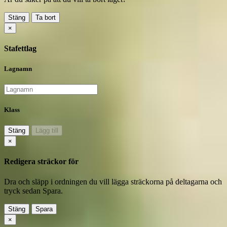
Stäng
Ta bort
×
Stafettlag
Lagnamn
Klass
Stäng
Lägg till
×
Redigera sträckor för
Dra och släpp i ordningen du vill lägga sträckorna på deltagarna och
tryck sedan Spara.
Stäng
Spara
×