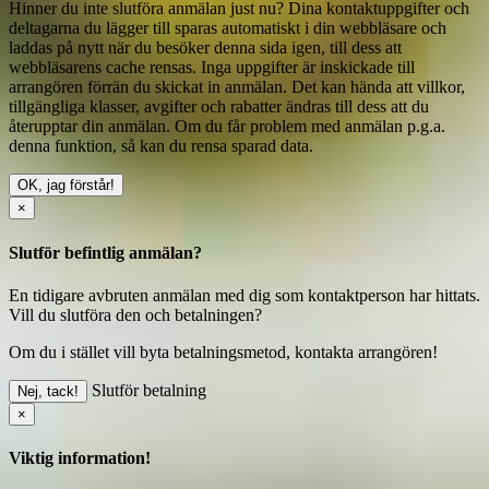
Hinner du inte slutföra anmälan just nu? Dina kontaktuppgifter och
deltagarna du lägger till sparas automatiskt i din webbläsare och
laddas på nytt när du besöker denna sida igen, till dess att
webbläsarens cache rensas. Inga uppgifter är inskickade till
arrangören förrän du skickat in anmälan. Det kan hända att villkor,
tillgängliga klasser, avgifter och rabatter ändras till dess att du
återupptar din anmälan. Om du får problem med anmälan p.g.a.
denna funktion, så kan du
rensa sparad data
.
OK, jag förstår!
×
Slutför befintlig anmälan?
En tidigare avbruten anmälan med dig som kontaktperson har hittats.
Vill du slutföra den och betalningen?
Om du i stället vill byta betalningsmetod, kontakta arrangören!
Slutför betalning
Nej, tack!
×
Viktig information!