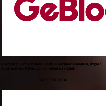
I svensk sjukvård behövs i snitt en blodpåse i minuten, dygnet
runt, året om. Att ge blod är viktigt på riktigt.
PRESENTATÖR