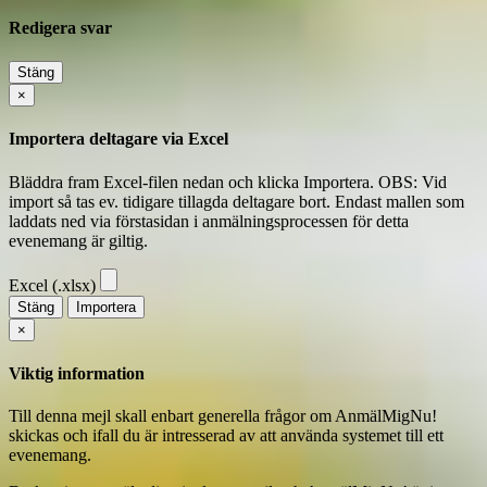
Redigera svar
Stäng
×
Importera deltagare via Excel
Bläddra fram Excel-filen nedan och klicka Importera. OBS: Vid
import så tas ev. tidigare tillagda deltagare bort. Endast mallen som
laddats ned via förstasidan i anmälningsprocessen för detta
evenemang är giltig.
Excel (.xlsx)
Stäng
Importera
×
Viktig information
Till denna mejl skall enbart generella frågor om AnmälMigNu!
skickas och ifall du är intresserad av att använda systemet till ett
evenemang.