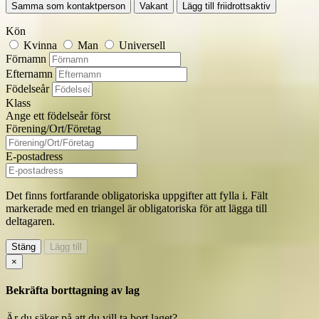
Samma som kontaktperson
Vakant
Lägg till friidrottsaktiv
Kön
Kvinna
Man
Universell
Förnamn
Efternamn
Födelseår
Klass
Ange ett födelseår först
Förening/Ort/Företag
E-postadress
Det finns fortfarande obligatoriska uppgifter att fylla i. Fält
markerade med en triangel
är obligatoriska för att lägga till
deltagaren.
Stäng
Lägg till
×
Bekräfta borttagning av lag
Är du säker på att du vill ta bort laget?