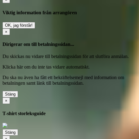
Viktig information från arrangören
OK, jag förstår!
×
Dirigerar om till betalningssidan...
Du skickas nu vidare till betalningssidan för att slutföra anmälan.
Klicka här
om du inte tas vidare automatiskt.
Du ska nu även ha fått ett bekräftelsemejl med information om
betalningen samt länk till betalningssidan.
Stäng
×
T-shirt storleksguide
Stäng
×