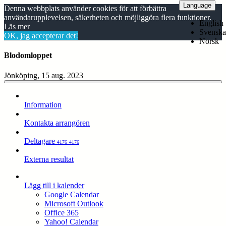
Language
Denna webbplats använder cookies för att förbättra
användarupplevelsen, säkerheten och möjliggöra flera funktioner.
English
Läs mer
Svenska
OK, jag accepterar det!
Norsk
Blodomloppet
Jönköping, 15 aug. 2023
Information
Kontakta arrangören
Deltagare
4176
4176
Externa resultat
Lägg till i kalender
Google Calendar
Microsoft Outlook
Office 365
Yahoo! Calendar