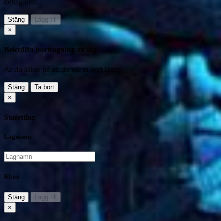
deltagaren.
Stäng
Lägg till
×
Bekräfta borttagning av lag
Är du säker på att du vill ta bort laget?
Stäng
Ta bort
×
Stafettlag
Lagnamn
Klass
Stäng
Lägg till
×