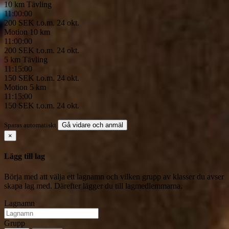
10 km
Tävling
11:00:00
200 SEK
t.o.m. 24 okt.
Motion 10 km
11:00:00
200 SEK
t.o.m. 24 okt.
5 km
Tävling
11:15:00
150 SEK
t.o.m. 24 okt.
Motion 5 km
11:15:00
150 SEK
t.o.m. 24 okt.
Sparas automatiskt
Gå vidare och anmäl
×
Lägg till lag
Börja med att välja ett lagnamn och vilken grupp av klasser du avser
skapa lag med. Därefter lägger du till lagmedlemmarna.
Lagnamn
Grupp