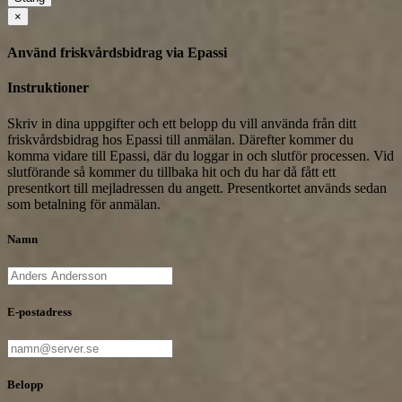
×
Använd friskvårdsbidrag via Epassi
Instruktioner
Skriv in dina uppgifter och ett belopp du vill använda från ditt
friskvårdsbidrag hos Epassi till anmälan. Därefter kommer du
komma vidare till Epassi, där du loggar in och slutför processen. Vid
slutförande så kommer du tillbaka hit och du har då fått ett
presentkort till mejladressen du angett. Presentkortet används sedan
som betalning för anmälan.
Namn
E-postadress
Belopp