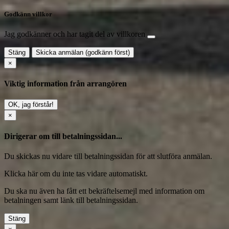
Godkänn villkor
Jag godkänner och har tagit del av villkoren
Stäng
Skicka anmälan (godkänn först)
×
Viktig information från arrangören
OK, jag förstår!
×
Dirigerar om till betalningssidan...
Du skickas nu vidare till betalningssidan för att slutföra anmälan.
Klicka här
om du inte tas vidare automatiskt.
Du ska nu även ha fått ett bekräftelsemejl med information om
betalningen samt länk till betalningssidan.
Stäng