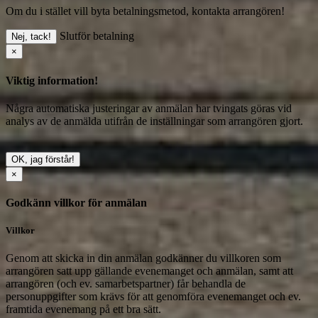
Om du i stället vill byta betalningsmetod, kontakta arrangören!
Slutför betalning
Nej, tack!
×
Viktig information!
Några automatiska justeringar av anmälan har tvingats göras vid
analys av de anmälda utifrån de inställningar som arrangören gjort.
OK, jag förstår!
×
Godkänn villkor för anmälan
Villkor
Genom att skicka in din anmälan godkänner du villkoren som
arrangören satt upp gällande evenemanget och anmälan, samt att
arrangören (och ev. samarbetspartner) får behandla de
personuppgifter som krävs för att genomföra evenemanget och ev.
framtida evenemang på ett bra sätt.