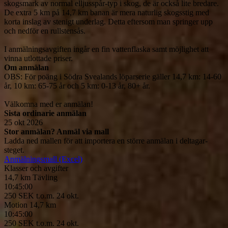
skogsmark av normal elljusspår-typ i skog, de är också lite bredare. 
De extra 5 km på 14,7 km banan är mera naturlig skogsstig med 
korta inslag av stenigt underlag. Detta eftersom man springer upp 
och nedför en rullstensås.

I anmälningsavgiften ingår en fin vattenflaska samt möjlighet att 
vinna utlottade priser.
Om anmälan
OBS: För poäng i Södra Svealands löparserie gäller 14,7 km: 14-60 
år, 10 km: 65-75 år och 5 km: 0-13 år, 80+ år.

Välkomna med er anmälan!
Sista ordinarie anmälan
25 okt 2026
Stor anmälan? Anmäl via mall
Ladda ned mallen för att importera en större anmälan i deltagar-
steget.
Anmälningsmall (Excel)
Klasser och avgifter
14,7 km
Tävling
10:45:00
250 SEK
t.o.m. 24 okt.
Motion 14,7 km
10:45:00
250 SEK
t.o.m. 24 okt.