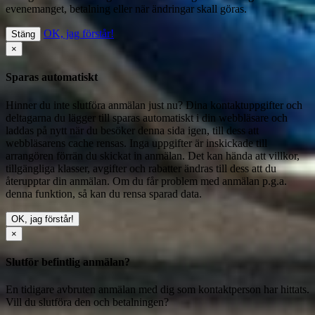
evenemanget, betalning eller när ändringar skall göras.
OK, jag förstår!
Stäng
×
Sparas automatiskt
Hinner du inte slutföra anmälan just nu? Dina kontaktuppgifter och
deltagarna du lägger till sparas automatiskt i din webbläsare och
laddas på nytt när du besöker denna sida igen, till dess att
webbläsarens cache rensas. Inga uppgifter är inskickade till
arrangören förrän du skickat in anmälan. Det kan hända att villkor,
tillgängliga klasser, avgifter och rabatter ändras till dess att du
återupptar din anmälan. Om du får problem med anmälan p.g.a.
denna funktion, så kan du
rensa sparad data
.
OK, jag förstår!
×
Slutför befintlig anmälan?
En tidigare avbruten anmälan med dig som kontaktperson har hittats.
Vill du slutföra den och betalningen?