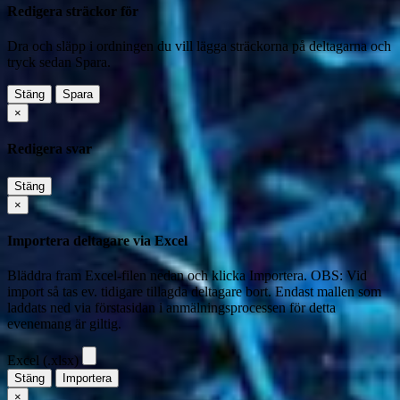
Redigera sträckor för
Dra och släpp i ordningen du vill lägga sträckorna på deltagarna och
tryck sedan Spara.
Stäng
Spara
×
Redigera svar
Stäng
×
Importera deltagare via Excel
Bläddra fram Excel-filen nedan och klicka Importera. OBS: Vid
import så tas ev. tidigare tillagda deltagare bort. Endast mallen som
laddats ned via förstasidan i anmälningsprocessen för detta
evenemang är giltig.
Excel (.xlsx)
Stäng
Importera
×