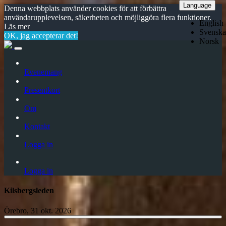
Language
Denna webbplats använder cookies för att förbättra
användarupplevelsen, säkerheten och möjliggöra flera funktioner.
English
Läs mer
Svenska
OK, jag accepterar det!
Norsk
Evenemang
Presentkort
Om
Kontakt
Logga in
Logga in
Kilsbergsleden
Örebro, 31 okt. 2026