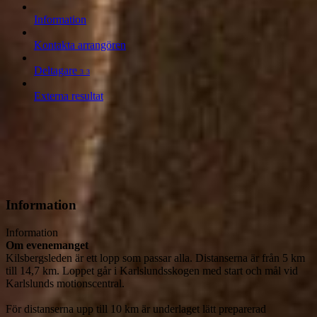
Information
Kontakta arrangören
Deltagare
3
3
Externa resultat
Information
Information
Om evenemanget
Kilsbergsleden är ett lopp som passar alla. Distanserna är från 5 km 
till 14,7 km. Loppet går i Karlslundsskogen med start och mål vid  
Karlslunds motionscentral.

För distanserna upp till 10 km är underlaget lätt preparerad 