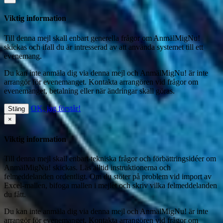
Viktig information
Till denna mejl skall enbart generella frågor om AnmälMigNu!
skickas och ifall du är intresserad av att använda systemet till ett
evenemang.
Du kan inte anmäla dig via denna mejl
och AnmälMigNu! är inte
arrangör för evenemanget. Kontakta arrangören vid frågor om
evenemanget, betalning eller när ändringar skall göras.
OK, jag förstår!
Stäng
×
Viktig information
Till denna mejl skall enbart tekniska frågor och förbättringsidéer om
AnmälMigNu! skickas. Läs alltid instruktionerna och
felmeddelanden ordentligt. Om du stöter på problem vid import av
Excel-mallen, bifoga mallen i mejlet och skriv vilka felmeddelanden
du fått.
Du kan inte anmäla dig via denna mejl
och AnmälMigNu! är inte
arrangör för evenemanget. Kontakta arrangören vid frågor om