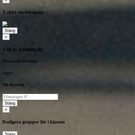
×
T-shirt storleksguide
Stäng
×
Välj ny förening för
Nuvarande förening
Ingen
Sök förening
Stäng
×
Redigera grupper för i klassen
Stäng