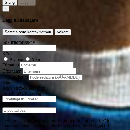
Stäng
Lägg till
×
Lägg till deltagare
Samma som kontaktperson
Vakant
Sök friidrottsaktiv
Kön
Kvinna
Man
Förnamn
Efternamn
Födelsedatum
Klass
Ange ett födelseår först
Förening/Ort/Företag
E-postadress
Det finns fortfarande obligatoriska uppgifter att fylla i. Fält
markerade med en triangel
är obligatoriska för att lägga till