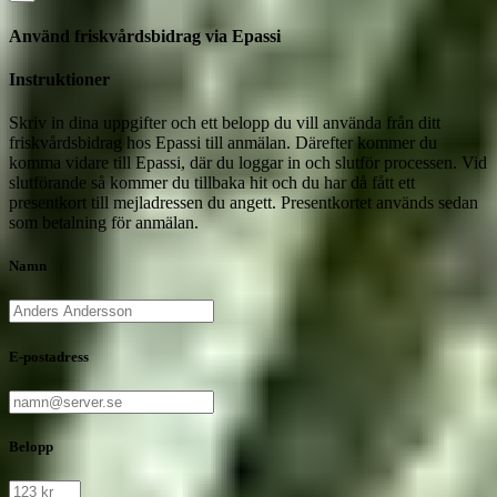
Använd friskvårdsbidrag via Epassi
Instruktioner
Skriv in dina uppgifter och ett belopp du vill använda från ditt
friskvårdsbidrag hos Epassi till anmälan. Därefter kommer du
komma vidare till Epassi, där du loggar in och slutför processen. Vid
slutförande så kommer du tillbaka hit och du har då fått ett
presentkort till mejladressen du angett. Presentkortet används sedan
som betalning för anmälan.
Namn
E-postadress
Belopp