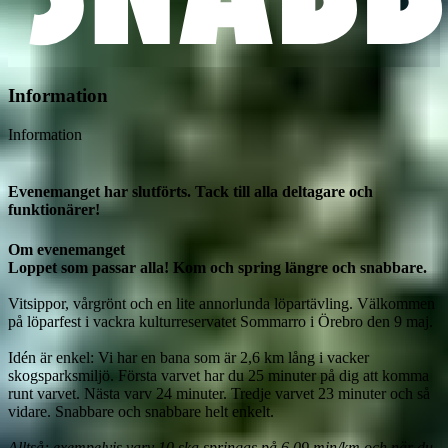
Information
Information
Evenemanget har slutförts. Tack till alla deltagare och
funktionärer!
Om evenemanget
Loppet som passar alla! Kom och spring längre och snabbare.
Vitsippor, vårgrönt och en lite annorlunda löpartävling. Välkommen 
på löparfest i vackra kulturreservatet Sommarro i Örebro den 9 maj.

Idén är enkel: Vi har en bana som är 2,6 km lång i vacker 
skogsparksmiljö. Första varvet har du 25 minuter på dig att komma 
runt varvet. Nästa varv 24 minuter. Tredje varvet 23 minuter och så 
vidare. Snabbare och snabbare helt enkelt.

Alltså; exempelvis varv 10 ska springas på 6.09 min/km och när du 