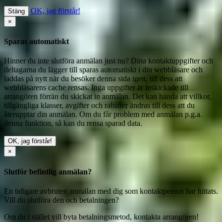
OK, jag förstår!
Stäng
×
Sparas automatiskt
Hinner du inte slutföra anmälan just nu? Dina kontaktuppgifter och
deltagarna du lägger till sparas automatiskt i din webbläsare och
laddas på nytt när du besöker denna sida igen, till dess att
webbläsarens cache rensas. Inga uppgifter är inskickade till
arrangören förrän du skickat in anmälan. Det kan hända att villkor,
tillgängliga klasser, avgifter och rabatter ändras till dess att du
återupptar din anmälan. Om du får problem med anmälan p.g.a.
denna funktion, så kan du
rensa sparad data
.
OK, jag förstår!
×
Slutför befintlig anmälan?
En tidigare avbruten anmälan med dig som kontaktperson har hittats.
Vill du slutföra den och betalningen?
Om du i stället vill byta betalningsmetod, kontakta arrangören!