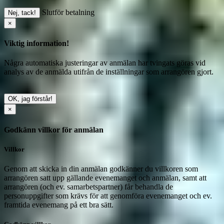
Slutför betalning
Nej, tack!
×
Viktig information!
Några automatiska justeringar av anmälan har tvingats göras vid
analys av de anmälda utifrån de inställningar som arrangören gjort.
OK, jag förstår!
×
Godkänn villkor för anmälan
Villkor
Genom att skicka in din anmälan godkänner du villkoren som
arrangören satt upp gällande evenemanget och anmälan, samt att
arrangören (och ev. samarbetspartner) får behandla de
personuppgifter som krävs för att genomföra evenemanget och ev.
framtida evenemang på ett bra sätt.