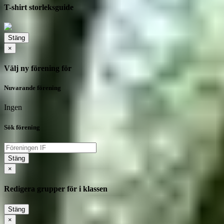
T-shirt storleksguide
Stäng
×
Välj ny förening för
Nuvarande förening
Ingen
Sök förening
Stäng
×
Redigera grupper för i klassen
Stäng
×