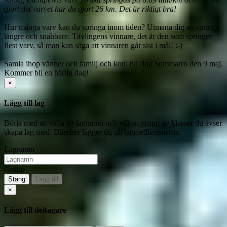
gjort det varvet har du gjort 26 km. Det är riktigt bra! 
Hur många varv kan du springa inom tiden? Utmana dig att springa 
längre och snabbare. Tävlingens vinnare, det är den som springer 
flest varv, så man kan säga att vinnaren går sist i mål! :-)

Samla ihop vänner och familj och kom till fina Sommarro den 9 maj. 
Kommer bli en härlig dag!
×
Lägg till lag
Börja med att välja ett lagnamn och vilken grupp av klasser du avser
skapa lag med. Därefter lägger du till lagmedlemmarna.
Lagnamn
Grupp
Stäng
Lägg till
×
Lägg till deltagare