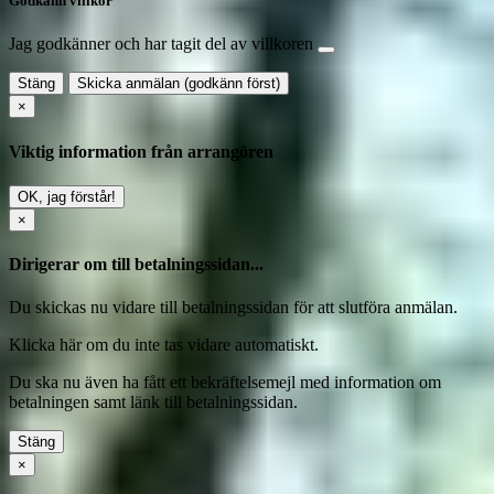
Godkänn villkor
Jag godkänner och har tagit del av villkoren
Stäng
Skicka anmälan (godkänn först)
×
Viktig information från arrangören
OK, jag förstår!
×
Dirigerar om till betalningssidan...
Du skickas nu vidare till betalningssidan för att slutföra anmälan.
Klicka här
om du inte tas vidare automatiskt.
Du ska nu även ha fått ett bekräftelsemejl med information om
betalningen samt länk till betalningssidan.
Stäng
×