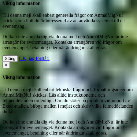
Viktig information
Till denna mejl skall enbart generella frågor om AnmälMigNu!
skickas och ifall du är intresserad av att använda systemet till ett
evenemang.
Du kan inte anmäla dig via denna mejl
och AnmälMigNu! är inte
arrangör för evenemanget. Kontakta arrangören vid frågor om
evenemanget, betalning eller när ändringar skall göras.
OK, jag förstår!
Stäng
×
Viktig information
Till denna mejl skall enbart tekniska frågor och förbättringsidéer om
AnmälMigNu! skickas. Läs alltid instruktionerna och
felmeddelanden ordentligt. Om du stöter på problem vid import av
Excel-mallen, bifoga mallen i mejlet och skriv vilka felmeddelanden
du fått.
Du kan inte anmäla dig via denna mejl
och AnmälMigNu! är inte
arrangör för evenemanget. Kontakta arrangören vid frågor om
evenemanget, betalning eller när ändringar skall göras.