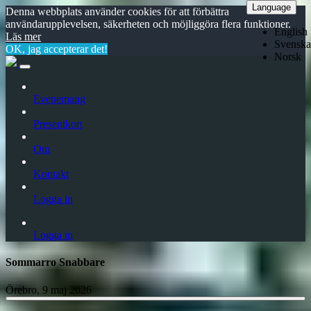
Language
Denna webbplats använder cookies för att förbättra
användarupplevelsen, säkerheten och möjliggöra flera funktioner.
English
Läs mer
Svenska
OK, jag accepterar det!
Norsk
Evenemang
Presentkort
Om
Kontakt
Logga in
Logga in
Sommarro Snabbare
Örebro, 9 maj 2026