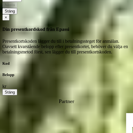
Nästa
Stäng
×
Din presentkordskod från Epassi
Presentkortskoden lägger du till i betalningssteget för anmälan.
Oavsett kvarstående belopp efter presentkortet, behöver du välja en
betalningsmetod först, sen lägger du till presentkortskoden.
Kod
Belopp
kr
Stäng
Partner