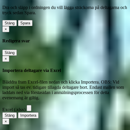
Dra och släpp i ordningen du vill lägga sträckorna på deltagarna och
tryck sedan Spara.
Stäng
Spara
×
Redigera svar
Stäng
×
Importera deltagare via Excel
Bläddra fram Excel-filen nedan och klicka Importera. OBS: Vid
import så tas ev. tidigare tillagda deltagare bort. Endast mallen som
laddats ned via förstasidan i anmälningsprocessen för detta
evenemang är giltig.
Excel (.xlsx)
Stäng
Importera
×