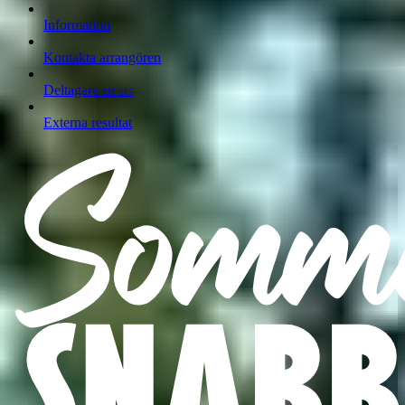
Information
Kontakta arrangören
Deltagare
215
215
Externa resultat