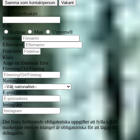
Samma som kontaktperson
Vakant
Sök friidrottsaktiv
Kön
Kvinna
Man
Universell
Förnamn
Efternamn
Födelseår
Klass
Ange ett födelseår först
Förening/Ort/Företag
Nationalitet
E-postadress
Instagram
Det finns fortfarande obligatoriska uppgifter att fylla i. Fält
markerade med en triangel
är obligatoriska för att lägga till
deltagaren.