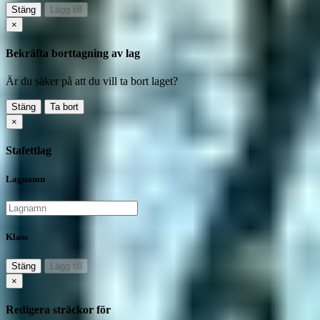
Stäng
Lägg till
×
Bekräfta borttagning av lag
Är du säker på att du vill ta bort laget?
Stäng
Ta bort
×
Stafettlag
Lagnamn
Klass
Stäng
Lägg till
×
Redigera sträckor för